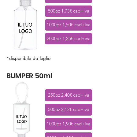
500pz 1,73€ cad+iva
1000pz 1,50€ cad+iva
2000pz 1,25€ cad+iva
*disponibile da luglio
BUMPER 50ml
250pz 2,40€ cad+iva
500pz 2,12€ cad+iva
1000pz 1,90€ cad+iva