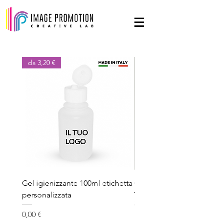
da 3,20 €
Gel igienizzante 100ml etichetta
Gel igienizzante 100ml
personalizzata
Prezzo
2,80 €
Prezzo
0,00 €