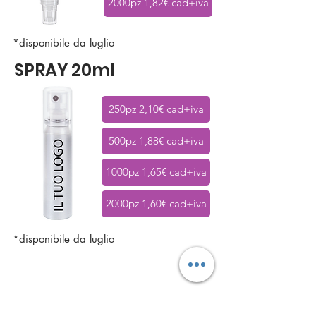
2000pz 1,82€ cad+iva
*disponibile da luglio
SPRAY 20ml
250pz 2,10€ cad+iva
500pz 1,88€ cad+iva
1000pz 1,65€ cad+iva
2000pz 1,60€ cad+iva
*disponibile da luglio