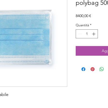
polybag 50
Prezzo
8400,00 €
Quantità
*
Agg
abile