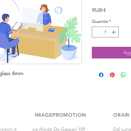
Prezzo
95,00 €
Quantità
*
Agg
iglass 4mm
IMAGEPROMOTION
ORARI
otion.it
via Alcide De Gasperi 109
Dal Lune