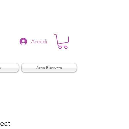
Accedi
o
Area Riservata
ect