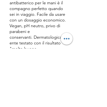
antibatterico per le mani è il
compagno perfetto quando
sei in viaggio. Facile da usare
con un dosaggio economico.
Vegan, pH neutro, privo di
parabeni e
conservanti. Dermatologicam
ente testato con il risultato
"molto buono.
Decorazione: Body Label (PE
bianco, 4c CMYK, seta
lucida) Prodotto in Germania.
CONTATTI
info@imagepromotion.it
02 89651134