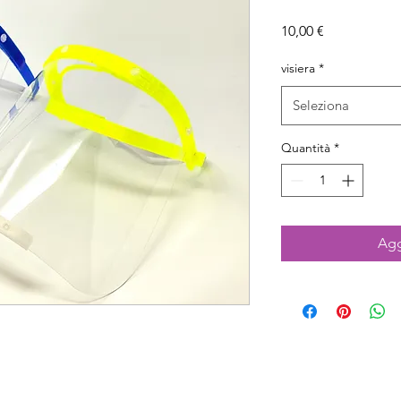
Prezzo
10,00 €
visiera
*
Seleziona
Quantità
*
Agg