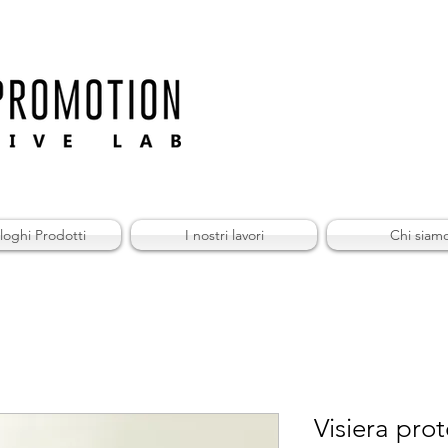
loghi Prodotti
I nostri lavori
Chi siam
Visiera prot